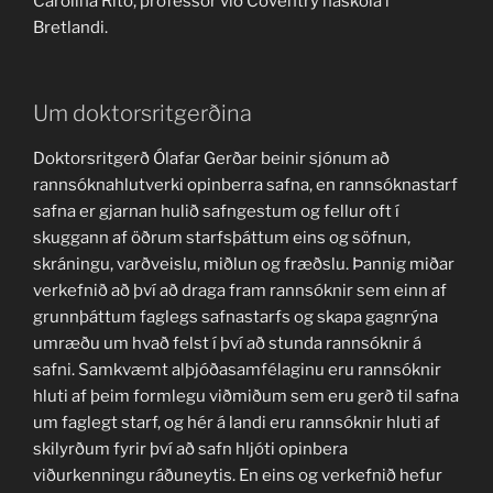
Carolina Rito, prófessor við Coventry háskóla í
Bretlandi.
Um doktorsritgerðina
Doktorsritgerð Ólafar Gerðar beinir sjónum að
rannsóknahlutverki opinberra safna, en rannsóknastarf
safna er gjarnan hulið safngestum og fellur oft í
skuggann af öðrum starfsþáttum eins og söfnun,
skráningu, varðveislu, miðlun og fræðslu. Þannig miðar
verkefnið að því að draga fram rannsóknir sem einn af
grunnþáttum faglegs safnastarfs og skapa gagnrýna
umræðu um hvað felst í því að stunda rannsóknir á
safni. Samkvæmt alþjóðasamfélaginu eru rannsóknir
hluti af þeim formlegu viðmiðum sem eru gerð til safna
um faglegt starf, og hér á landi eru rannsóknir hluti af
skilyrðum fyrir því að safn hljóti opinbera
viðurkenningu ráðuneytis. En eins og verkefnið hefur