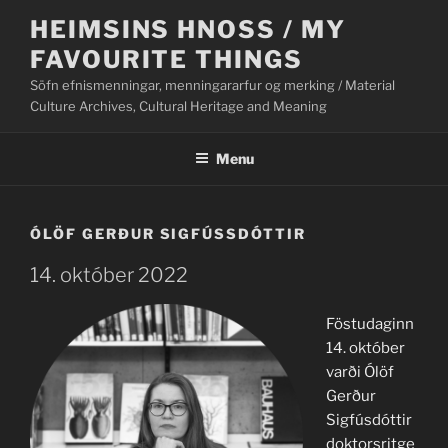
Skip
HEIMSINS HNOSS / MY
to
FAVOURITE THINGS
content
Söfn efnismenningar, menningararfur og merking / Material
Culture Archives, Cultural Heritage and Meaning
Menu
ÓLÖF GERÐUR SIGFÚSSDÓTTIR
14. október 2022
Föstudaginn
14. október
varði Ólöf
Gerður
Sigfúsdóttir
doktorsritge