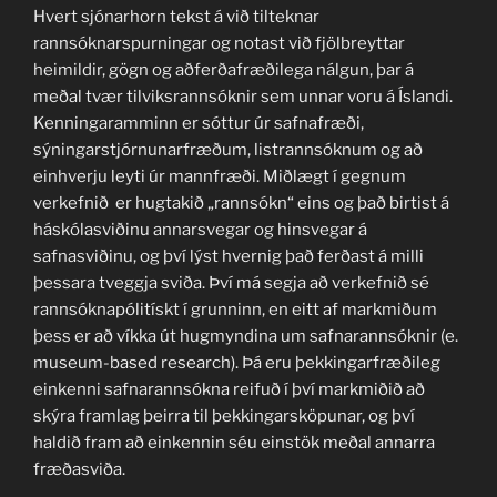
Hvert sjónarhorn tekst á við tilteknar
rannsóknarspurningar og notast við fjölbreyttar
heimildir, gögn og aðferðafræðilega nálgun, þar á
meðal tvær tilviksrannsóknir sem unnar voru á Íslandi.
Kenningaramminn er sóttur úr safnafræði,
sýningarstjórnunarfræðum, listrannsóknum og að
einhverju leyti úr mannfræði. Miðlægt í gegnum
verkefnið er hugtakið „rannsókn“ eins og það birtist á
háskólasviðinu annarsvegar og hinsvegar á
safnasviðinu, og því lýst hvernig það ferðast á milli
þessara tveggja sviða. Því má segja að verkefnið sé
rannsóknapólitískt í grunninn, en eitt af markmiðum
þess er að víkka út hugmyndina um safnarannsóknir (e.
museum-based research). Þá eru þekkingarfræðileg
einkenni safnarannsókna reifuð í því markmiðið að
skýra framlag þeirra til þekkingarsköpunar, og því
haldið fram að einkennin séu einstök meðal annarra
fræðasviða.