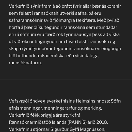
Verkefnið sýnir fram á að þrátt fyrir allar þær áskoranir
sem felast í rannsóknahlutverki safna, þá eru
safnarannsóknir svið fjölmargra tækifæra. Með því að
horfa á þær ólíku tegundir rannsókna sem stundaðar
eru á söfnum eru færð rök fyrir nauðsyn þess að víkka
út viðteknar hugmyndir um hvað felst í rannsókn og
skapa rými fyrir aðrar tegundir rannsókna en eingöngu
hið hefbundna akademíska, eða vísindalega,
rannsóknaform.
Vefsvæði öndvegisverkefnisins Heimsins hnoss: Söfn
efnismenningar, menningararfur og merking.
Verkefnið fékk þriggja ára styrk frá
Rannsóknarmiðstöð Íslands (RANNÍS) árið 2018.
Verkefninu stjórnar Sigurður Gylfi Magnússon,