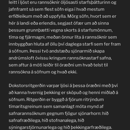
leitt í ljóst eru rannsóknir óljósasti starfsþátturinn og
jafnframt sá sem flest söfn eiga í hvað mestum
erfiðleikum með að uppfylla. Mörg söfn, hvort sem er
hér á landi eða erlendis, segjast ófær um að sinna
þessum grunnþætti vegna skorts á starfsmönnum,
tíma og fjármagni, meðan önnur líta á rannsóknir sem
innbyggðan hluta af öllu því daglega starfi sem fer fram
á söfnum. Þessi tvö andstæðu sjónarmið skapa
andrúmsloft óvissu kringum rannsóknastarf safna,
sem aftur á móti leiðir til óræðni um hvað telst til
rannsókna á söfnum og hvað ekki.
Dokstorsritgerðin varpar ljósi á þessa óræðni með því
að kanna hvernig þekking er sköpuð og henni miðlað á
söfnum. Ritgerðin er byggð á fjórum ritrýndum
tímaritsgreinum sem samanlagt móta mynd af
safnarannsóknum gegnum fjögur sjónarhorn: hið
safnafræðilega, hið stofnanalega, hið
sýningarstjórnunarlega og hið þekkingarfræðilega.