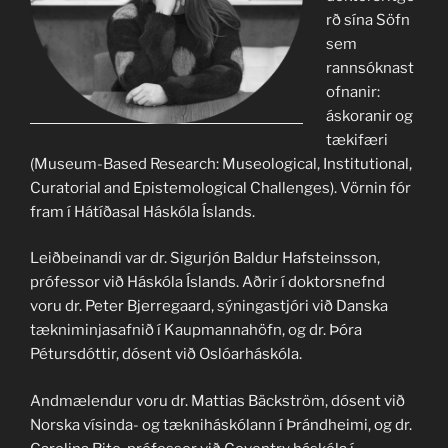
rð sína Söfn
sem
rannsóknast
ofnanir:
áskoranir og
tækifæri
(Museum-Based Research: Museological, Institutional,
Curatorial and Epistemological Challenges). Vörnin fór
fram í Hátíðasal Háskóla Íslands.
Leiðbeinandi var dr. Sigurjón Baldur Hafsteinsson,
prófessor við Háskóla Íslands. Aðrir í doktorsnefnd
voru dr. Peter Bjerregaard, sýningastjóri við Danska
tækniminjasafnið í Kaupmannahöfn, og dr. Þóra
Pétursdóttir, dósent við Oslóarháskóla.
Andmælendur voru dr. Mattias Bäckström, dósent við
Norska vísinda- og tækniháskólann í Þrándheimi, og dr.